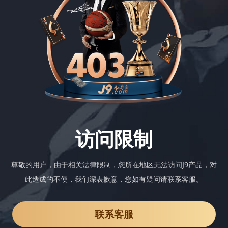
访问限制
尊敬的用户，由于相关法律限制，您所在地区无法访问J9产品，对
此造成的不便，我们深表歉意，您如有疑问请联系客服。
联系客服