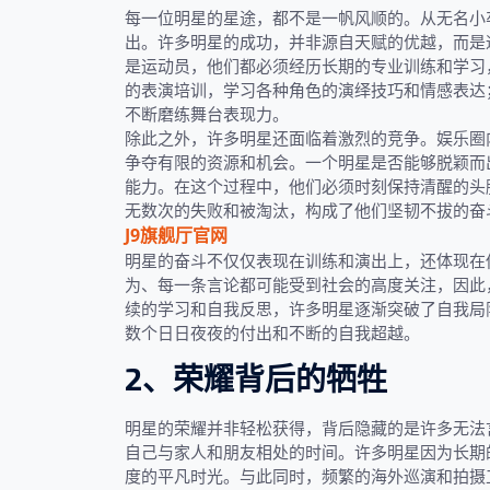
每一位明星的星途，都不是一帆风顺的。从无名小
出。许多明星的成功，并非源自天赋的优越，而是
是运动员，他们都必须经历长期的专业训练和学习
的表演培训，学习各种角色的演绎技巧和情感表达
不断磨练舞台表现力。
除此之外，许多明星还面临着激烈的竞争。娱乐圈
争夺有限的资源和机会。一个明星是否能够脱颖而
能力。在这个过程中，他们必须时刻保持清醒的头
无数次的失败和被淘汰，构成了他们坚韧不拔的奋
J9旗舰厅官网
明星的奋斗不仅仅表现在训练和演出上，还体现在
为、每一条言论都可能受到社会的高度关注，因此
续的学习和自我反思，许多明星逐渐突破了自我局
数个日日夜夜的付出和不断的自我超越。
2、荣耀背后的牺牲
明星的荣耀并非轻松获得，背后隐藏的是许多无法
自己与家人和朋友相处的时间。许多明星因为长期
度的平凡时光。与此同时，频繁的海外巡演和拍摄