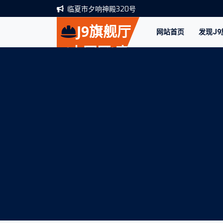
临夏市夕响神殿320号
J9旗舰厅
网站首页
发现J
·(中国区)官
方直营平台