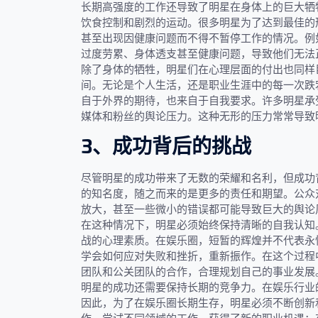
长期高强度的工作还导致了明星在身体上的巨大牺
饮食控制和剧烈的运动。很多明星为了达到最佳的
甚至出现因健康问题而不得不暂停工作的情况。例
过度劳累、身体透支甚至健康问题，导致他们无法
除了身体的牺牲，明星们在心理层面的付出也同样
间。无论是个人生活，还是职业生涯中的每一次跌
自于外界的期待，也来自于自我要求。许多明星承
媒体和粉丝的舆论压力。这种无形的压力常常导致
3、成功背后的挑战
尽管明星的成功带来了无数的荣耀和名利，但成功
的知名度，随之而来的是更多的责任和期望。公众
放大，甚至一些微小的错误都可能导致巨大的舆论
在这种情况下，明星必须始终保持清晰的自我认知
战的心理素质。在娱乐圈，短暂的辉煌并不代表永
学会如何应对失败和挫折，重新振作。在这个过程
团队和公关团队的合作，合理规划自己的事业发展
明星的成功还需要保持长期的竞争力。在娱乐行业
因此，为了在娱乐圈长期生存，明星必须不断创新