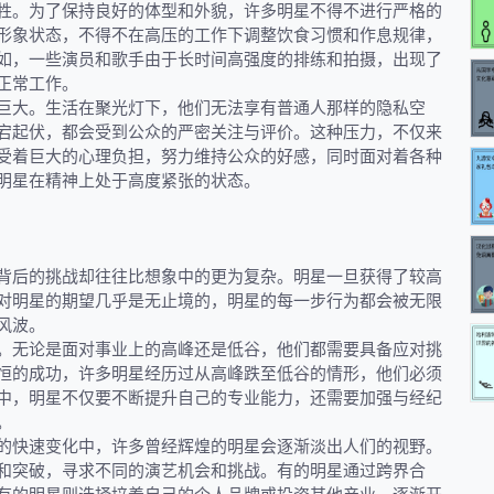
牲。为了保持良好的体型和外貌，许多明星不得不进行严格的
形象状态，不得不在高压的工作下调整饮食习惯和作息规律，
如，一些演员和歌手由于长时间高强度的排练和拍摄，出现了
正常工作。
巨大。生活在聚光灯下，他们无法享有普通人那样的隐私空
宕起伏，都会受到公众的严密关注与评价。这种压力，不仅来
受着巨大的心理负担，努力维持公众的好感，同时面对着各种
明星在精神上处于高度紧张的状态。
背后的挑战却往往比想象中的更为复杂。明星一旦获得了较高
对明星的期望几乎是无止境的，明星的每一步行为都会被无限
风波。
。无论是面对事业上的高峰还是低谷，他们都需要具备应对挑
恒的成功，许多明星经历过从高峰跌至低谷的情形，他们必须
中，明星不仅要不断提升自己的专业能力，还需要加强与经纪
。
的快速变化中，许多曾经辉煌的明星会逐渐淡出人们的视野。
和突破，寻求不同的演艺机会和挑战。有的明星通过跨界合