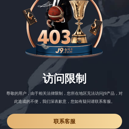
访问限制
尊敬的用户，由于相关法律限制，您所在地区无法访问J9产品，对
此造成的不便，我们深表歉意，您如有疑问请联系客服。
联系客服