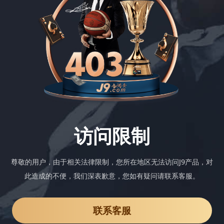
访问限制
尊敬的用户，由于相关法律限制，您所在地区无法访问J9产品，对
此造成的不便，我们深表歉意，您如有疑问请联系客服。
联系客服